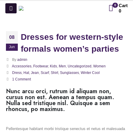
Cart
0
0
Dresses for western-style
08
formals women’s parties
Jun
By
admin
Accessories
,
Footwear
,
Kids
,
Men
,
Uncategorized
,
Women
Dress
,
Hat
,
Jean
,
Scarf
,
Shirt
,
Sunglasses
,
Winter Cool
1 Comment
Nunc arcu orci, rutrum id aliquam non,
cursus non est. Aenean a tempus quam.
Nulla sed tristique nisl. Quisque a sem
rhoncus, po maximus.
Pellentesque habitant morbi tristique senectus et netus et malesuada