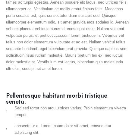
fames ac turpis egestas. Aenean posuere elit lacus, nec ultrices felis
ullamcorper ac. Vestibulum ac mollis eratut finibus felis. Maecenas
porta sodales est, quis consectetur diam suscipit sed. Quisque
ullamcorper elementum odio, sit amet gravida eros sodales id. Aenean
vel orci placerat vehicula purus id, consequat risus. Nullam volutpat
vulputate purus, et preticcccccccum lorem tristique in. Vivamus vel
tellus non dolor elementum vulputate et ac est. Nullam vehicul tellus
sed ante hendrerit, eget bibendum erat gravida. Quisque dapibus sem
sollicitudin risus rutrum molestie. Mauris pretium leo ex, nec luctus
dolor molestie at. Vestibulum est lectus, bibendum quis malesuada
ultricies, suscipit sit amet lorem.
Pellentesque habitant morbi tristique
senetu.
Sed sed tortor non arcu ultrices varius. Proin elementum viverra
tempor.
consectetur a. Lorem ipsum dolor sit amet, consectetur
adipiscing elit.